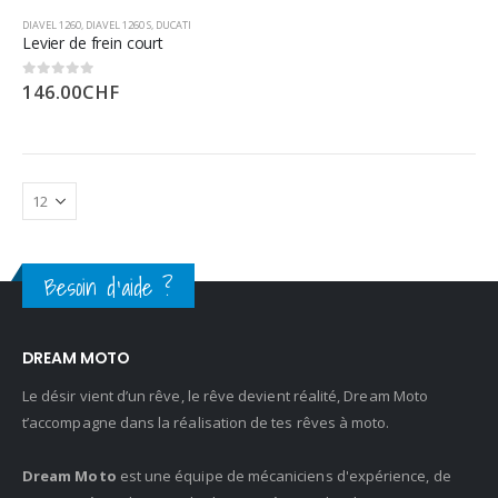
DIAVEL 1260
,
DIAVEL 1260 S
,
DUCATI
Levier de frein court
146.00
CHF
0
sur 5
Besoin d'aide ?
DREAM MOTO
Le désir vient d’un rêve, le rêve devient réalité, Dream Moto
t’accompagne dans la réalisation de tes rêves à moto.
Dream Moto
est une équipe de mécaniciens d'expérience, de